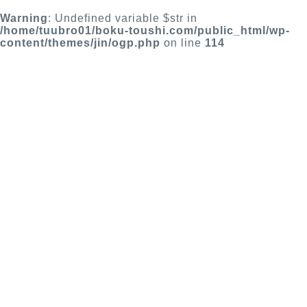
Warning
: Undefined variable $str in
/home/tuubro01/boku-toushi.com/public_html/wp-
content/themes/jin/ogp.php
on line
114